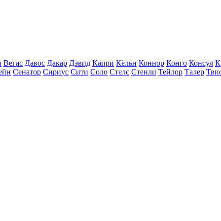
н
Вегас
Давос
Дакар
Дэвид
Капри
Кёльн
Коннор
Конго
Консул
К
ейн
Сенатор
Сириус
Сити
Соло
Стелс
Стенли
Тейлор
Талер
Тви