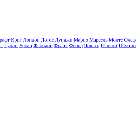
рафт
Крит
Лондон
Лотос
Луиджи
Марио
Марсель
Монте
Олаф
ст
Турин
Урбан
Фабиано
Франк
Фьорд
Чикаго
Шарлот
Шелтон