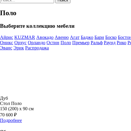
Поиск
Поло
Выберите коллекцию мебели
Айрис
KUZMAR
Авокадо
Авеню
Агат
Баджо
Бари
Боско
Босто
Оникс
Орхус
Орландо
Остин
Поло
Премьер
Ральф
Раунд
Рико
Р
Эванс
Эрик
Распродажа
Дуб
Стол Поло
150 (200) х 90 см
70 600 ₽
Подробнее