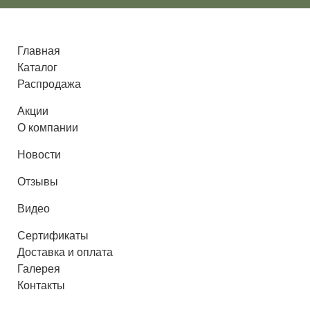
Главная
Каталог
Распродажа
Поиск
Акции
О компании
Новости
Сити
Отзывы
Видео
ВЫБЕРИТЕ КОЛЛЕКЦИЮ МЕБЕЛИ
Сертификаты
Айрис
KUZMAR
Авокадо
Авеню
Агат
Баджо
Бари
Б
Доставка и оплата
Галерея
Контакты